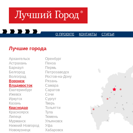
О ПРОЕКТЕ
КОНТАКТЫ
СТАТЬИ
Лучшие города
Архангельск
Оренбург
Астрахань
Пенза
Барнаул
Пермь
Белгород
Петрозаводск
Волгоград
Ростов-на-Дону
Воронеж
Рязань
Владивосток
Самара
Екатеринбург
Саратов
Ижевск
Сочи
Иркутск
Сургут
Казань
Тверь
Краснодар
Тольятти
Красноярск
Тула
Липецк
Тюмень
Мурманск
Ульяновск
Нижний Новгород
Уфа
Новокузнецк
Хабаровск